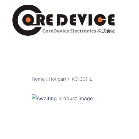
コ
ン
テ
ン
ツ
へ
ス
キ
ッ
プ
Home
/
Hot part
/ IK31301-L