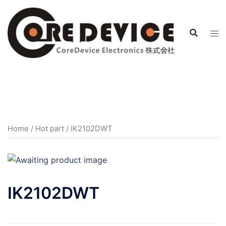
コ
ン
テ
ン
ツ
へ
ス
キ
ッ
プ
Home
/
Hot part
/ IK2102DWT
IK2102DWT