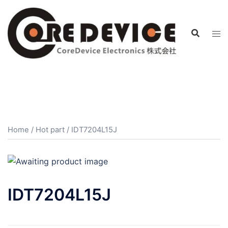
コ
ン
テ
ン
ツ
へ
ス
キ
ッ
プ
Home
/
Hot part
/ IDT7204L15J
IDT7204L15J