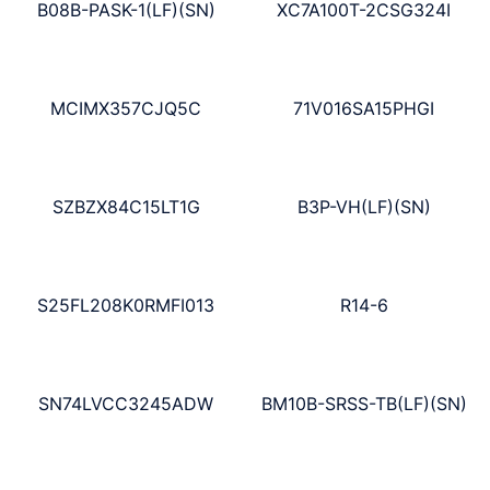
B08B-PASK-1(LF)(SN)
XC7A100T-2CSG324I
MCIMX357CJQ5C
71V016SA15PHGI
SZBZX84C15LT1G
B3P-VH(LF)(SN)
S25FL208K0RMFI013
R14-6
SN74LVCC3245ADW
BM10B-SRSS-TB(LF)(SN)