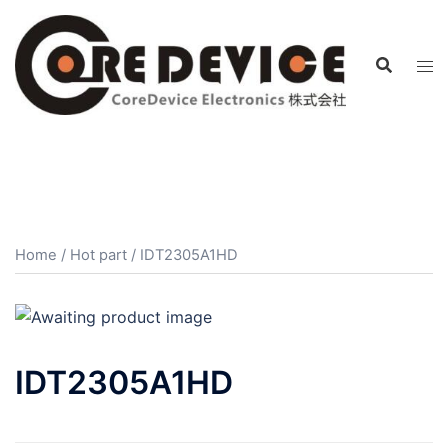
コ
ン
テ
ン
ツ
へ
ス
キ
ッ
プ
Home
/
Hot part
/ IDT2305A1HD
IDT2305A1HD