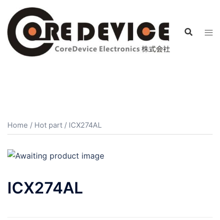
コ
ン
テ
ン
ツ
へ
ス
キ
ッ
プ
Home
/
Hot part
/ ICX274AL
ICX274AL