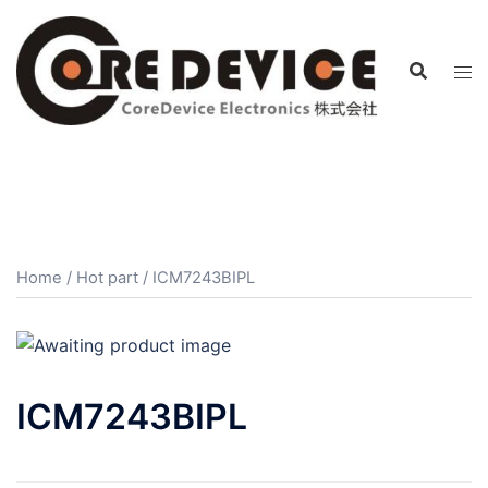
コ
ン
テ
ン
ツ
へ
ス
キ
ッ
プ
Home
/
Hot part
/ ICM7243BIPL
ICM7243BIPL