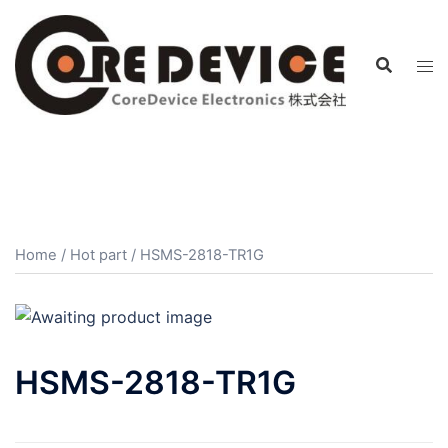
コ
ン
テ
ン
ツ
へ
ス
キ
ッ
プ
Home
/
Hot part
/ HSMS-2818-TR1G
HSMS-2818-TR1G