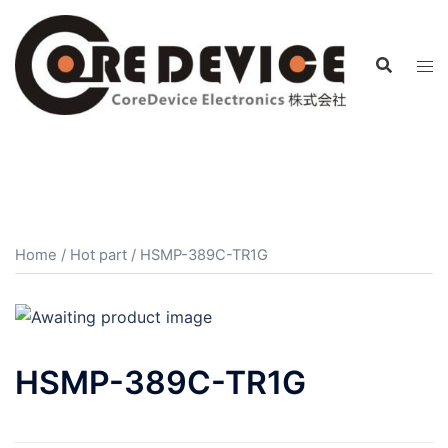
コ
ン
テ
ン
ツ
へ
ス
キ
ッ
プ
Home
/
Hot part
/ HSMP-389C-TR1G
HSMP-389C-TR1G