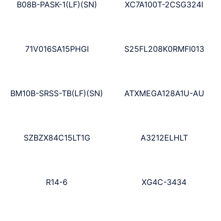
B08B-PASK-1(LF)(SN)
XC7A100T-2CSG324I
71V016SA15PHGI
S25FL208K0RMFI013
BM10B-SRSS-TB(LF)(SN)
ATXMEGA128A1U-AU
SZBZX84C15LT1G
A3212ELHLT
R14-6
XG4C-3434