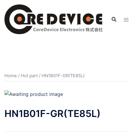
コ
ン
テ
ン
ツ
へ
ス
キ
ッ
プ
Home
/
Hot part
/ HN1B01F-GR(TE85L)
HN1B01F-GR(TE85L)