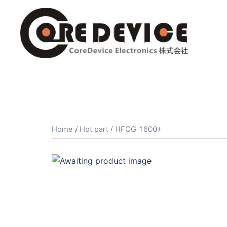
コ
ン
テ
ン
ツ
へ
ス
キ
ッ
プ
Home
/
Hot part
/ HFCG-1600+