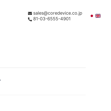
sales@coredevice.co.jp
81-03-6555-4901
+