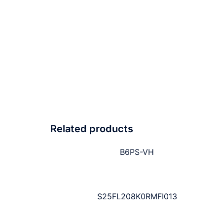
Related products
B6PS-VH
S25FL208K0RMFI013