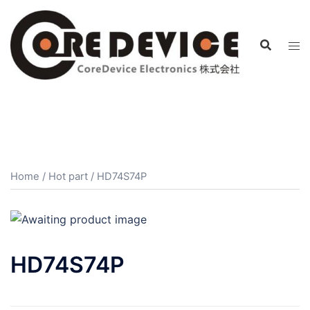
コ
ン
テ
ン
ツ
へ
ス
キ
ッ
プ
Home
/
Hot part
/ HD74S74P
HD74S74P