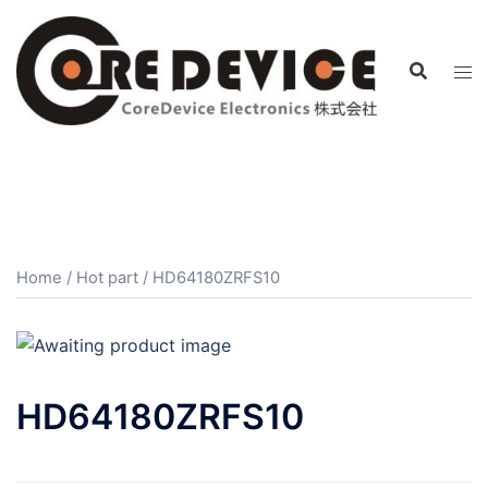
コ
ン
テ
ン
ツ
へ
ス
キ
ッ
プ
Home
/
Hot part
/ HD64180ZRFS10
HD64180ZRFS10