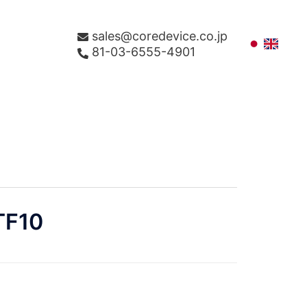
sales@coredevice.co.jp
81-03-6555-4901
TF10