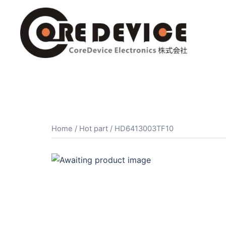
コ
ン
テ
ン
ツ
へ
ス
キ
ッ
プ
Home
/
Hot part
/ HD6413003TF10