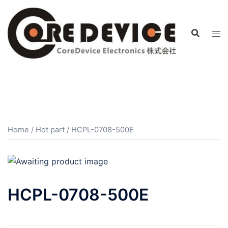
コ
ン
テ
ン
ツ
へ
ス
キ
ッ
プ
Home
/
Hot part
/ HCPL-0708-500E
HCPL-0708-500E