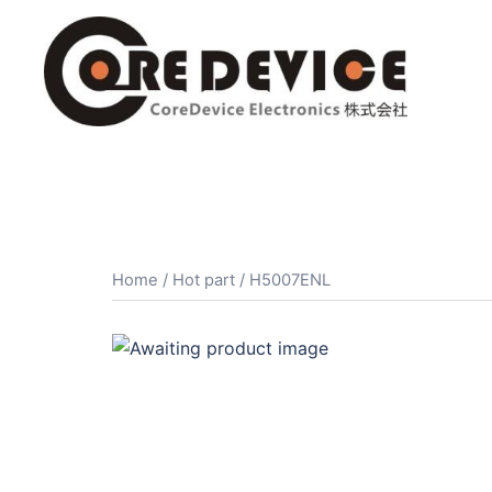
コ
ン
テ
ン
ツ
へ
ス
キ
ッ
プ
Home
/
Hot part
/ H5007ENL