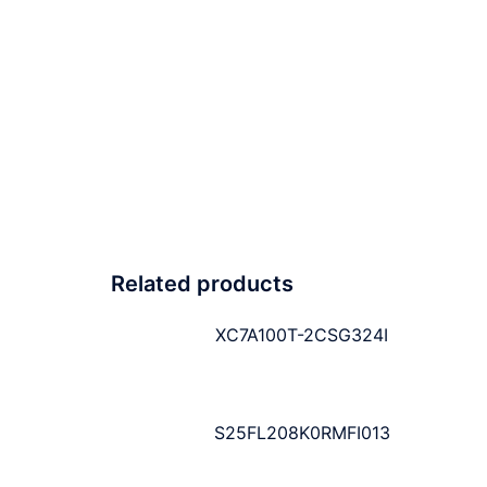
Related products
XC7A100T-2CSG324I
S25FL208K0RMFI013