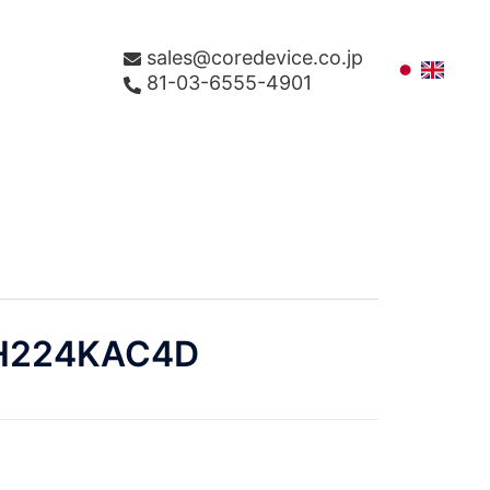
sales@coredevice.co.jp
81-03-6555-4901
H224KAC4D