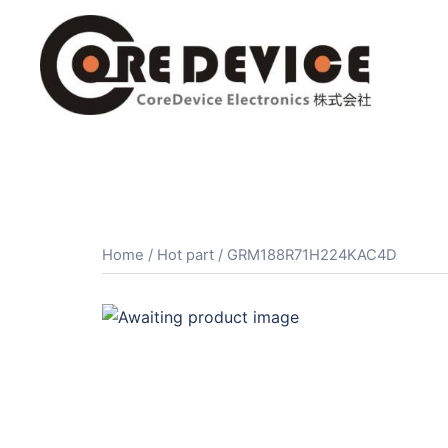
コ
ン
テ
ン
ツ
へ
ス
キ
ッ
プ
Home
/
Hot part
/ GRM188R71H224KAC4D