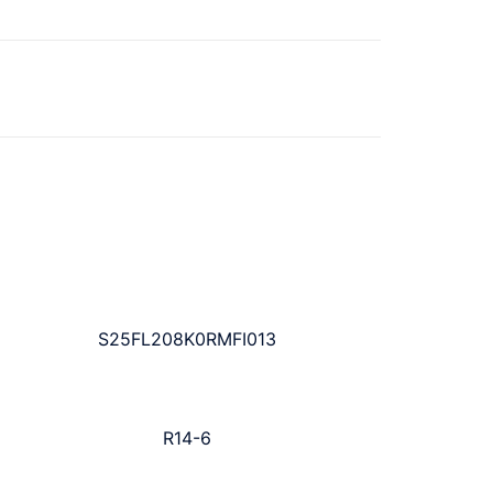
S25FL208K0RMFI013
R14-6