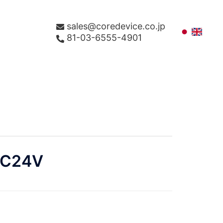
sales@coredevice.co.jp
81-03-6555-4901
DC24V