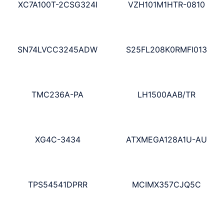
XC7A100T-2CSG324I
VZH101M1HTR-0810
SN74LVCC3245ADW
S25FL208K0RMFI013
TMC236A-PA
LH1500AAB/TR
XG4C-3434
ATXMEGA128A1U-AU
TPS54541DPRR
MCIMX357CJQ5C