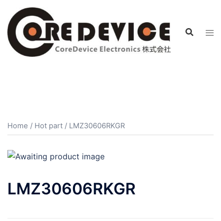
コ
ン
テ
ン
ツ
へ
ス
キ
ッ
プ
Home
/
Hot part
/ LMZ30606RKGR
LMZ30606RKGR