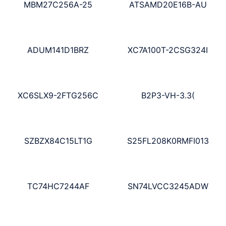
MBM27C256A-25
ATSAMD20E16B-AU
ADUM141D1BRZ
XC7A100T-2CSG324I
XC6SLX9-2FTG256C
B2P3-VH-3.3(
SZBZX84C15LT1G
S25FL208K0RMFI013
TC74HC7244AF
SN74LVCC3245ADW