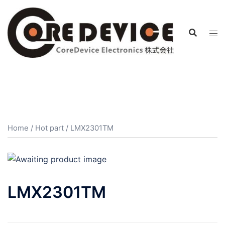
コ
ン
テ
ン
ツ
へ
ス
キ
ッ
プ
Home
/
Hot part
/ LMX2301TM
LMX2301TM