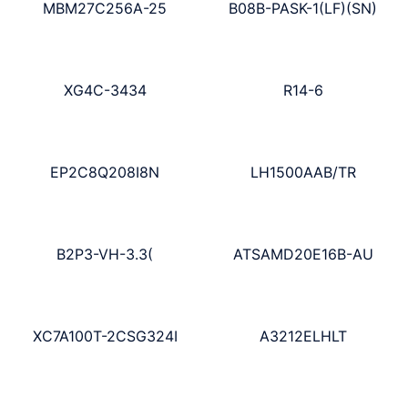
MBM27C256A-25
B08B-PASK-1(LF)(SN)
XG4C-3434
R14-6
EP2C8Q208I8N
LH1500AAB/TR
B2P3-VH-3.3(
ATSAMD20E16B-AU
XC7A100T-2CSG324I
A3212ELHLT