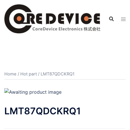
コ
ン
テ
ン
ツ
へ
ス
キ
ッ
プ
Home
/
Hot part
/ LMT87QDCKRQ1
LMT87QDCKRQ1