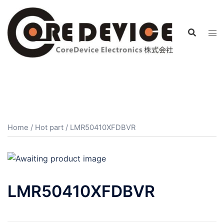
コ
ン
テ
ン
ツ
へ
ス
キ
ッ
プ
Home
/
Hot part
/ LMR50410XFDBVR
LMR50410XFDBVR