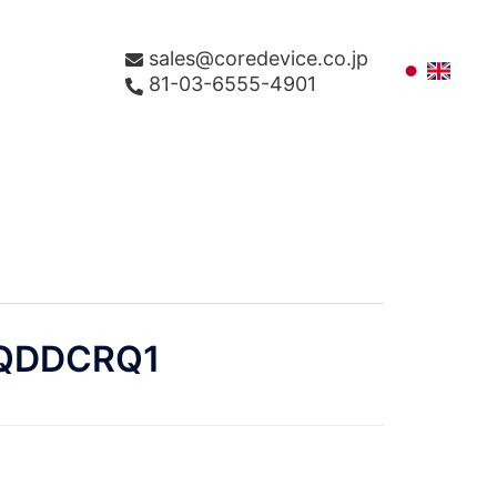
sales@coredevice.co.jp
81-03-6555-4901
QDDCRQ1