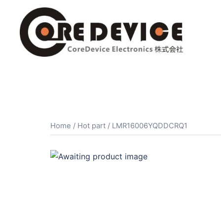
コ
ン
テ
ン
ツ
へ
ス
キ
ッ
プ
Home
/
Hot part
/ LMR16006YQDDCRQ1