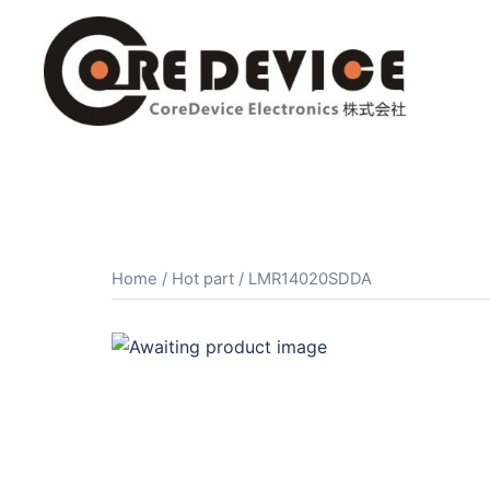
コ
ン
テ
ン
ツ
へ
ス
キ
ッ
プ
Home
/
Hot part
/ LMR14020SDDA