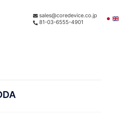
sales@coredevice.co.jp
81-03-6555-4901
DDA