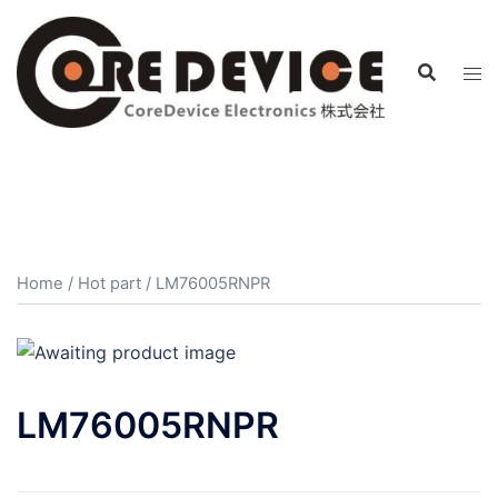
コ
ン
テ
ン
ツ
へ
ス
キ
ッ
プ
Home
/
Hot part
/ LM76005RNPR
LM76005RNPR