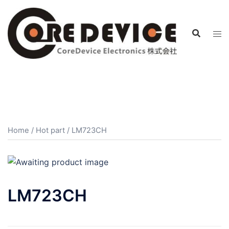
コ
ン
テ
ン
ツ
へ
ス
キ
ッ
プ
Home
/
Hot part
/ LM723CH
LM723CH