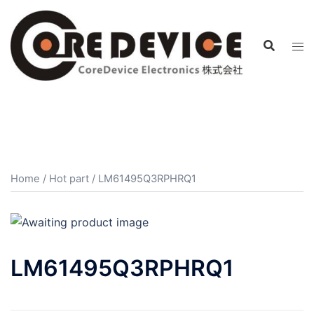
コ
ン
テ
ン
ツ
へ
ス
キ
ッ
プ
Home
/
Hot part
/ LM61495Q3RPHRQ1
LM61495Q3RPHRQ1