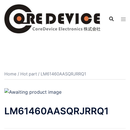
コ
ン
テ
ン
ツ
へ
ス
キ
ッ
プ
Home
/
Hot part
/ LM61460AASQRJRRQ1
LM61460AASQRJRRQ1