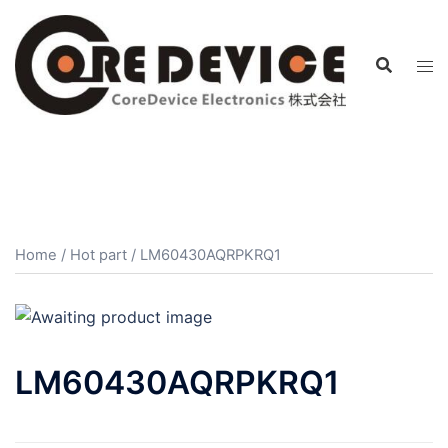
コ
ン
テ
ン
ツ
へ
ス
キ
ッ
プ
Home
/
Hot part
/ LM60430AQRPKRQ1
LM60430AQRPKRQ1