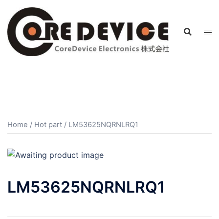
コ
ン
テ
ン
ツ
へ
ス
キ
ッ
プ
Home
/
Hot part
/ LM53625NQRNLRQ1
LM53625NQRNLRQ1