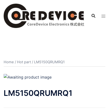
コ
ン
テ
ン
ツ
へ
ス
キ
ッ
プ
Home
/
Hot part
/ LM5150QRUMRQ1
LM5150QRUMRQ1