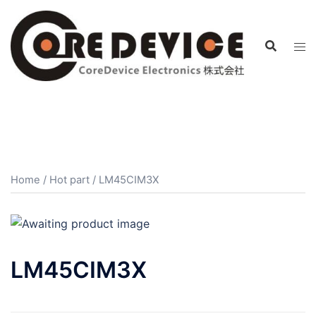
コ
ン
テ
ン
ツ
へ
ス
キ
ッ
プ
Home
/
Hot part
/ LM45CIM3X
LM45CIM3X