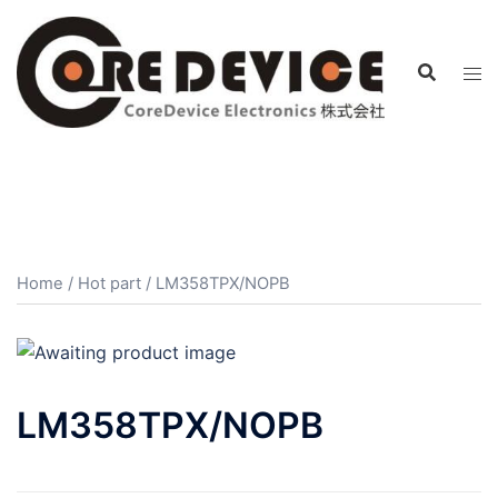
コ
ン
テ
ン
ツ
へ
ス
キ
ッ
プ
Home
/
Hot part
/ LM358TPX/NOPB
LM358TPX/NOPB