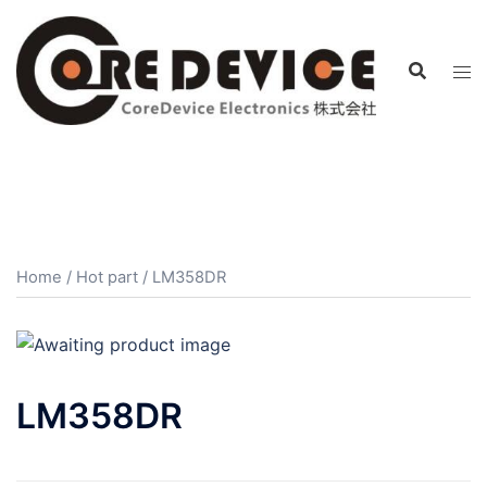
コ
ン
テ
ン
ツ
へ
ス
キ
ッ
プ
Home
/
Hot part
/ LM358DR
LM358DR