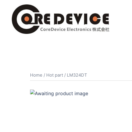
コ
ン
テ
ン
ツ
へ
ス
キ
ッ
プ
Home
/
Hot part
/ LM324DT