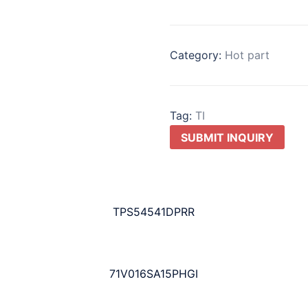
Category:
Hot part
Tag:
TI
SUBMIT INQUIRY
TPS54541DPRR
71V016SA15PHGI