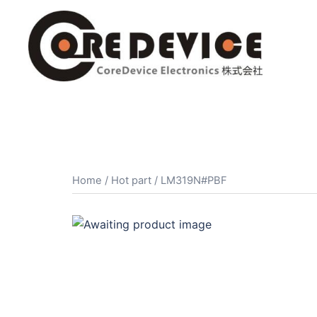
コ
ン
テ
ン
ツ
へ
ス
キ
ッ
プ
Home
/
Hot part
/ LM319N#PBF