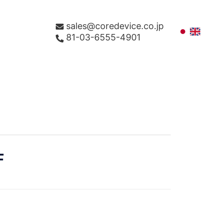
sales@coredevice.co.jp
81-03-6555-4901
F