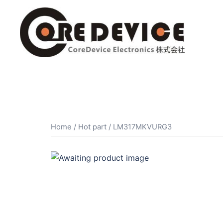
コ
ン
テ
ン
ツ
へ
ス
キ
ッ
プ
Home
/
Hot part
/ LM317MKVURG3