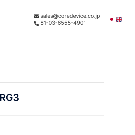
sales@coredevice.co.jp
81-03-6555-4901
RG3