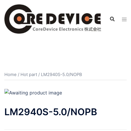
コ
ン
テ
ン
ツ
へ
ス
キ
ッ
プ
Home
/
Hot part
/ LM2940S-5.0/NOPB
LM2940S-5.0/NOPB