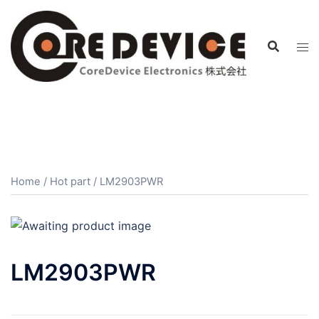
コ
ン
テ
ン
ツ
へ
ス
キ
ッ
プ
Home
/
Hot part
/ LM2903PWR
LM2903PWR