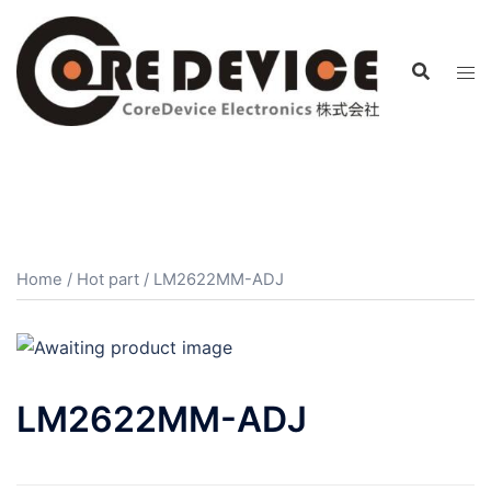
コ
ン
テ
ン
ツ
へ
ス
キ
ッ
プ
Home
/
Hot part
/ LM2622MM-ADJ
LM2622MM-ADJ