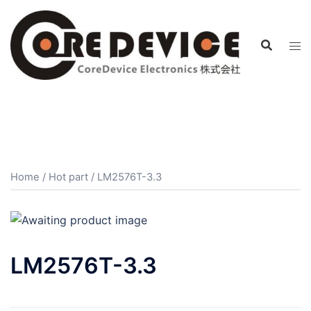
コ
ン
テ
ン
ツ
へ
ス
キ
ッ
プ
Home
/
Hot part
/ LM2576T-3.3
LM2576T-3.3