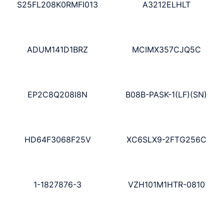
S25FL208K0RMFI013
A3212ELHLT
ADUM141D1BRZ
MCIMX357CJQ5C
EP2C8Q208I8N
B08B-PASK-1(LF)(SN)
HD64F3068F25V
XC6SLX9-2FTG256C
1-1827876-3
VZH101M1HTR-0810