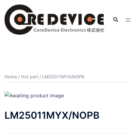
コ
ン
テ
ン
ツ
へ
ス
キ
ッ
プ
Home
/
Hot part
/ LM25011MYX/NOPB
LM25011MYX/NOPB