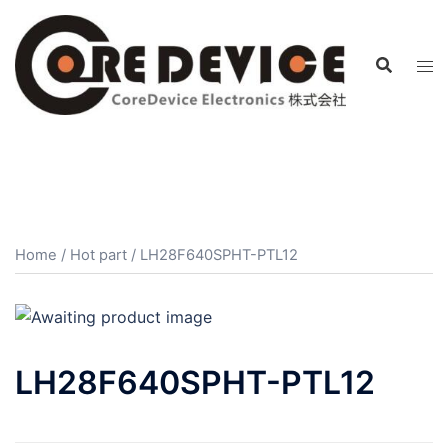
コ
ン
テ
ン
ツ
へ
ス
キ
ッ
プ
Home
/
Hot part
/ LH28F640SPHT-PTL12
LH28F640SPHT-PTL12