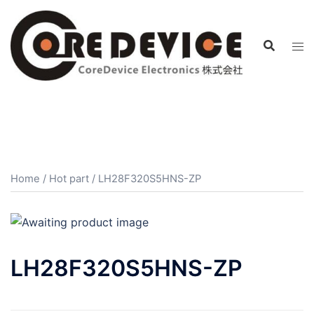
コ
ン
テ
ン
ツ
へ
ス
キ
ッ
プ
Home
/
Hot part
/ LH28F320S5HNS-ZP
LH28F320S5HNS-ZP