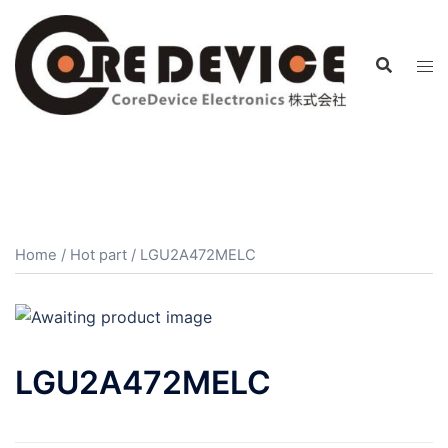
コ
ン
テ
ン
ツ
へ
ス
キ
ッ
プ
Home
/
Hot part
/ LGU2A472MELC
LGU2A472MELC