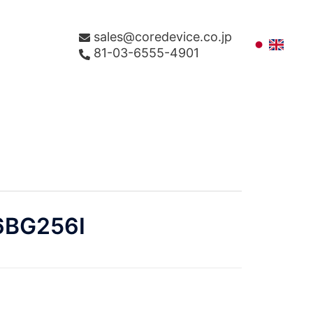
sales@coredevice.co.jp
81-03-6555-4901
6BG256I