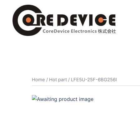
コ
ン
テ
ン
ツ
へ
ス
キ
ッ
プ
Home
/
Hot part
/ LFE5U-25F-6BG256I