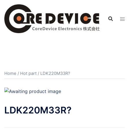
コ
ン
テ
ン
ツ
へ
ス
キ
ッ
プ
Home
/
Hot part
/ LDK220M33R?
LDK220M33R?