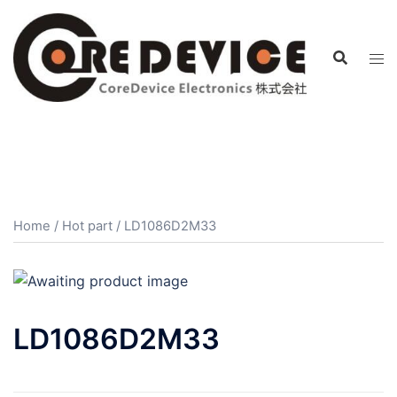
コ
ン
テ
ン
ツ
へ
ス
キ
ッ
プ
Home
/
Hot part
/ LD1086D2M33
LD1086D2M33