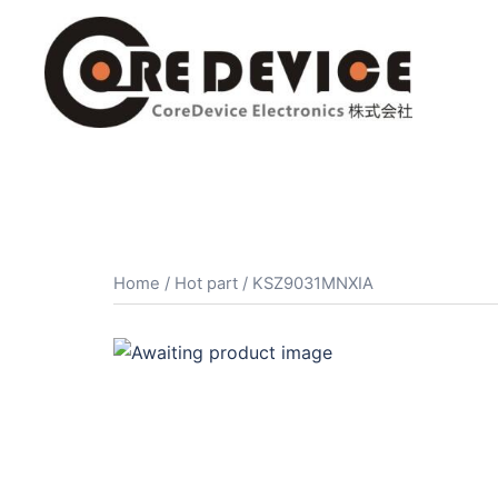
コ
ン
テ
ン
ツ
へ
ス
キ
ッ
プ
Home
/
Hot part
/ KSZ9031MNXIA