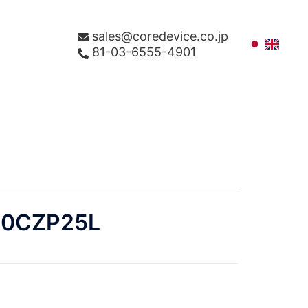
sales@coredevice.co.jp
81-03-6555-4901
0CZP25L