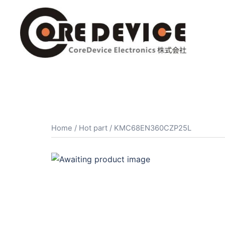
コ
ン
テ
ン
ツ
へ
ス
キ
ッ
プ
Home
/
Hot part
/ KMC68EN360CZP25L