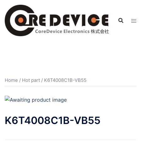
コ
ン
テ
ン
ツ
へ
ス
キ
ッ
プ
Home
/
Hot part
/ K6T4008C1B-VB55
K6T4008C1B-VB55